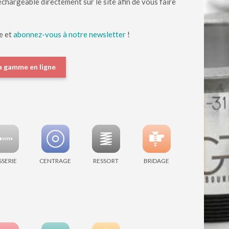
chargeable directement sur le site afin de vous faire
e et
abonnez-vous à notre newsletter
!
a gamme en ligne
SSERIE
CENTRAGE
RESSORT
BRIDAGE