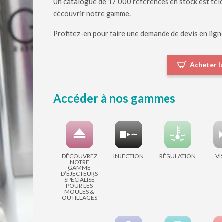
Un catalogue de 17 000 références en stock est télé
découvrir notre gamme.
Profitez-en pour faire une demande de devis en lign
Acheter l
Accéder à nos gammes
DÉCOUVREZ
INJECTION
RÉGULATION
VI
NOTRE
GAMME
D’ÉJECTEURS
SPÉCIALISÉ
POUR LES
MOULES &
OUTILLAGES