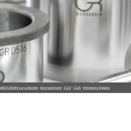
ABOURDIN sur Linkedin
Recrutement
CGV
CGA
Mentions légales