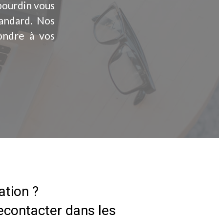
bourdin vous
andard. Nos
ondre à vos
ation ?
econtacter dans les