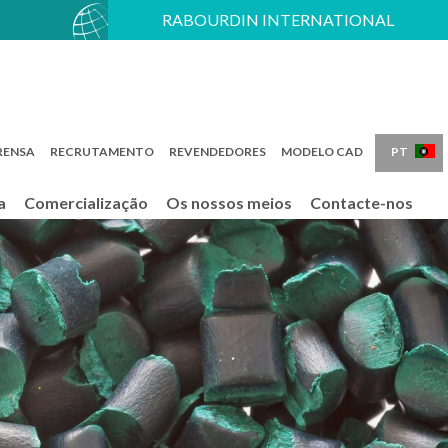
RABOURDIN INTERNATIONAL
FR
EN
PT
RENSA
RECRUTAMENTO
REVENDEDORES
MODELO CAD
a
Comercialização
Os nossos meios
Contacte-nos