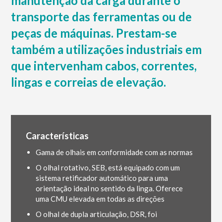
manutenção da carga durante o
transporte das ferramentas ou de
peças de máquinas. Prestam-se
também a utilizações industriais em
que intervenham cabos, correntes,
lingas e correias de elevação.
Características
Gama de olhais em conformidade com as normas
O olhal rotativo, SEB, está equipado com um
sistema retificador automático para uma
orientação ideal no sentido da linga. Oferece
uma CMU elevada em todas as direções
O olhal de dupla articulação, DSR, foi