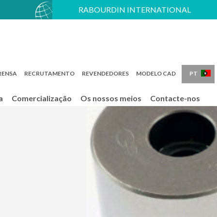
RABOURDIN INTERNATIONAL
FR
EN
PT
RENSA
RECRUTAMENTO
REVENDEDORES
MODELO CAD
a
Comercialização
Os nossos meios
Contacte-nos